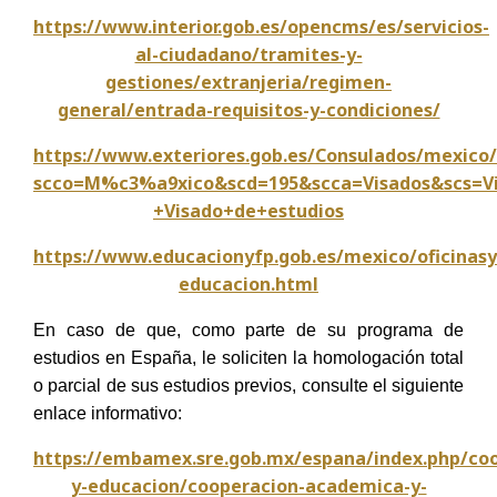
https://www.interior.gob.es/opencms/es/servicios-
al-ciudadano/tramites-y-
gestiones/extranjeria/regimen-
general/entrada-requisitos-y-condiciones/
https://www.exteriores.gob.es/Consulados/mexico/
scco=M%c3%a9xico&scd=195&scca=Visados&scs=Vi
+Visado+de+estudios
https://www.educacionyfp.gob.es/mexico/oficinasy
educacion.html
En caso de que, como parte de su programa de
estudios en España, le soliciten la homologación total
o parcial de sus estudios previos, consulte el siguiente
enlace informativo:
https://embamex.sre.gob.mx/espana/index.php/coo
y-educacion/cooperacion-academica-y-