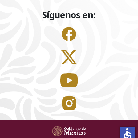
Síguenos en:
accessible