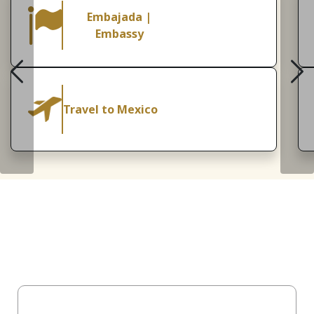
Embajada |
Embassy
Travel to Mexico