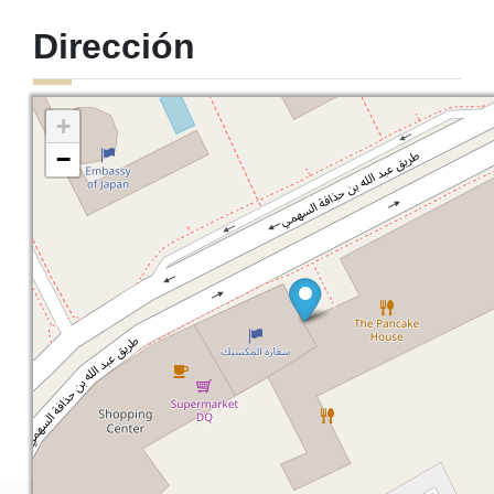
Dirección
+
−